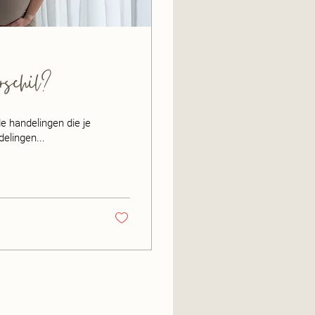
rschil?
e handelingen die je
elingen...