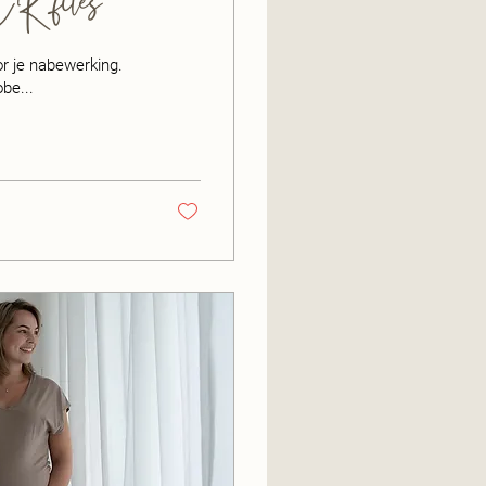
ACR files
or je nabewerking.
obe...