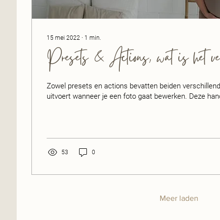
15 mei 2022
∙
1
min.
Presets & Actions, wat is het ve
Zowel presets en actions bevatten beiden verschillend
uitvoert wanneer je een foto gaat bewerken. Deze hand
53
0
Meer laden