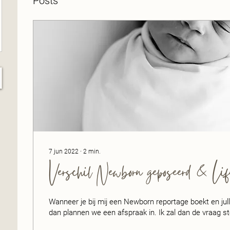
Posts
7 jun 2022
∙
2
min.
Verschil Newborn geposeerd & Lif
Wanneer je bij mij een Newborn reportage boekt en julli
dan plannen we een afspraak in. Ik zal dan de vraag ste