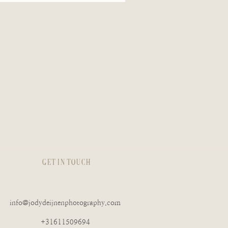
Get in touch
info@jodydeijnenphotography.com
+31611509694