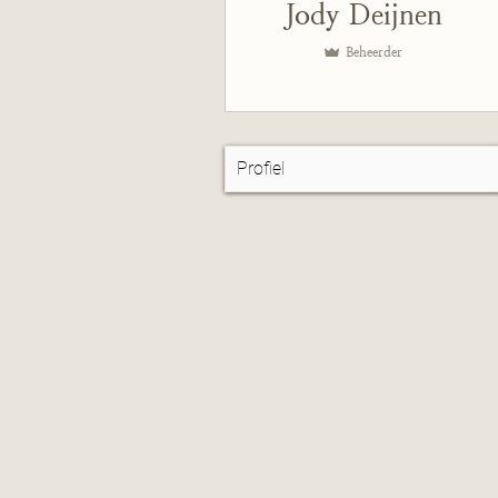
Jody Deijnen
Beheerder
Profiel