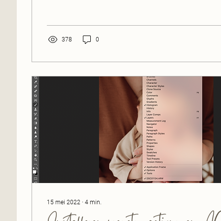
378
0
15 mei 2022
∙
4
min.