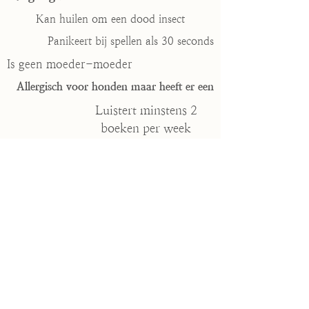
Kan huilen om een dood insect
Panikeert bij spellen als 30 seconds
Is geen moeder-moeder
Allergisch voor honden maar heeft er een
Luistert minstens 2
boeken per week
Hekel aan schoolpleinpraat
1000+
tevreden klanten
30+
gegeven workshops