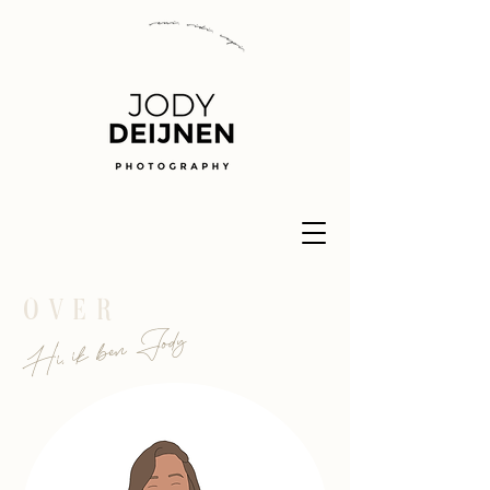
over
Hi, ik ben Jody