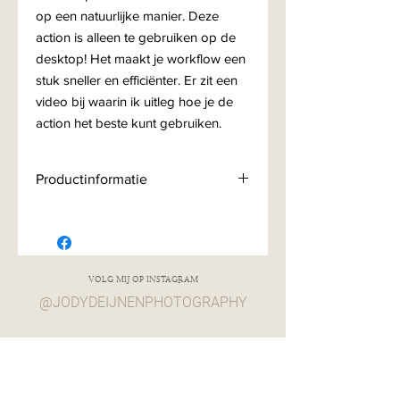
op een natuurlijke manier. Deze
action is alleen te gebruiken op de
desktop! Het maakt je workflow een
stuk sneller en efficiënter. Er zit een
video bij waarin ik uitleg hoe je de
action het beste kunt gebruiken.
Productinformatie
Deze action werkt enkel op de
computer versie van Photoshop. Alle
verkopen zijn finaal en niet
retourneerbaar.
VOLG MIJ OP INSTAGRAM
@JODYDEIJNENPHOTOGRAPHY