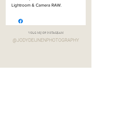
Lightroom & Camera RAW.
VOLG MIJ OP INSTAGRAM
@JODYDEIJNENPHOTOGRAPHY
JODY
DEIJNEN
photography
30ish & finding comfort in chaos
Get in touch